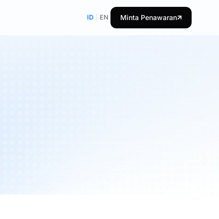
ID
|
EN
Minta Penawaran