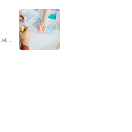
m
n
 .NET