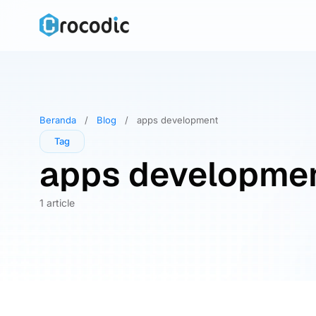
Skip
to
content
Beranda
/
Blog
/
apps development
Tag
apps developme
1 article