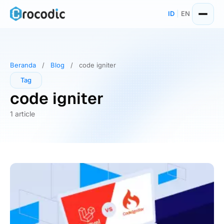
Skip
ID
|
EN
to
content
Beranda
/
Blog
/
code igniter
Tag
code igniter
1 article