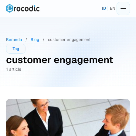
Skip
ID
|
EN
to
content
Beranda
/
Blog
/
customer engagement
Tag
customer engagement
1 article