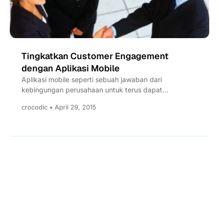
Tingkatkan Customer Engagement
dengan Aplikasi Mobile
Aplikasi mobile seperti sebuah jawaban dari
kebingungan perusahaan untuk terus dapat
berkomunikasi dengan pelanggannya. Dengan
crocodic • April 29, 2015
Aplikasi mobile, perusahaan...