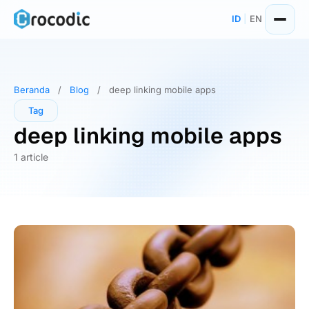
Skip
ID
|
EN
to
content
Beranda
/
Blog
/
deep linking mobile apps
Tag
deep linking mobile apps
1 article