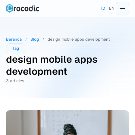
Skip
ID
|
EN
to
content
Beranda
/
Blog
/
design mobile apps development
Tag
design mobile apps
development
3 articles