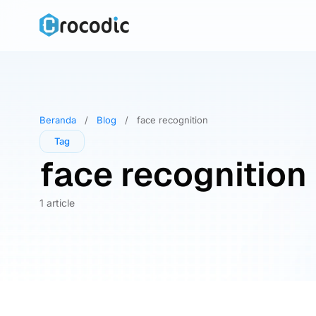
Skip
to
content
Beranda
/
Blog
/
face recognition
Tag
face recognition
1 article