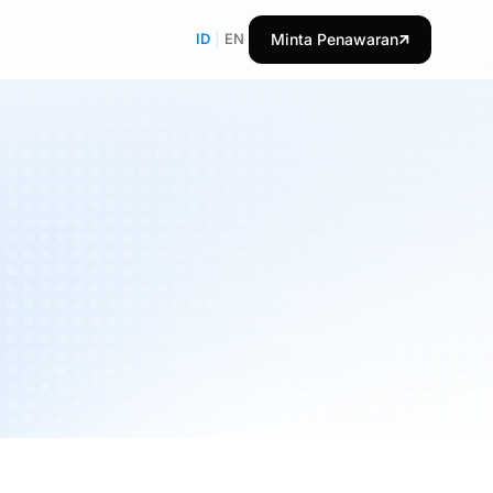
ID
|
EN
Minta Penawaran