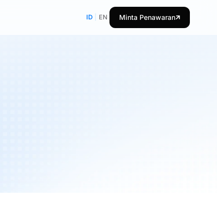
ID
|
EN
Minta Penawaran