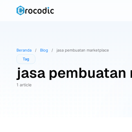
Skip
to
content
Beranda
/
Blog
/
jasa pembuatan marketplace
Tag
jasa pembuatan 
1 article