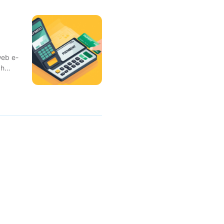
web e-
ah