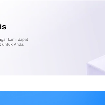
is
agar kami dapat
at untuk Anda.