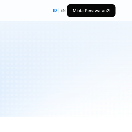
ID
|
EN
Minta Penawaran