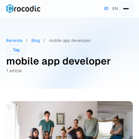
Skip
ID
|
EN
to
content
Beranda
/
Blog
/
mobile app developer
Tag
mobile app developer
1 article