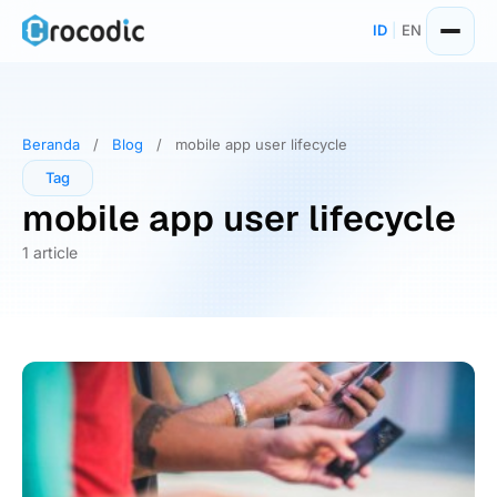
Skip
ID
|
EN
to
content
Beranda
/
Blog
/
mobile app user lifecycle
Tag
mobile app user lifecycle
1 article