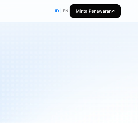
ID
|
EN
Minta Penawaran