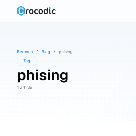
Skip
to
content
Beranda
/
Blog
/
phising
Tag
phising
1 article