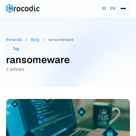
Skip
ID
|
EN
to
content
Beranda
/
Blog
/
ransomeware
Tag
ransomeware
2 articles