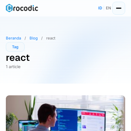
Skip
ID
|
EN
to
content
Beranda
/
Blog
/
react
Tag
react
1 article