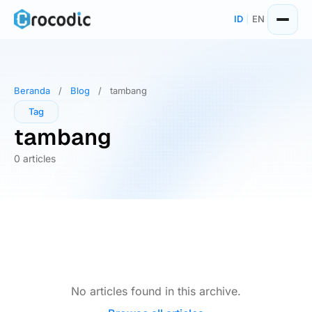
Skip
ID
|
EN
to
content
Beranda
/
Blog
/
tambang
Tag
tambang
0 articles
No articles found in this archive.