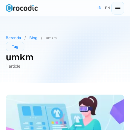
Skip
ID
|
EN
to
content
Beranda
/
Blog
/
umkm
Tag
umkm
1 article