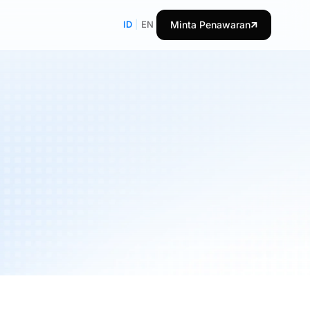
ID
|
EN
Minta Penawaran