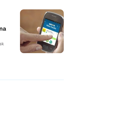
na
dak