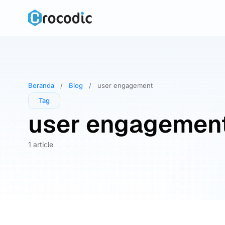
Skip
to
content
Beranda
/
Blog
/
user engagement
Tag
user engagemen
1 article