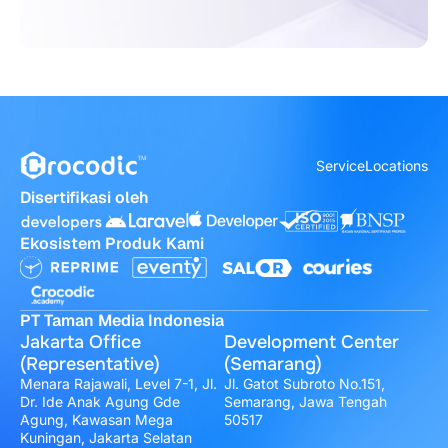
Service
Locations
Disertifikasi oleh
Ekosistem Produk Kami
PT Taman Media Indonesia
Jakarta Office
Development Center
(Representative)
(Semarang)
Menara Rajawali, Level 7-1, Jl.
Jl. Gatot Subroto No.151,
Dr. Ide Anak Agung Gde
Semarang, Jawa Tengah
Agung, Kawasan Mega
50517
Kuningan, Jakarta Selatan