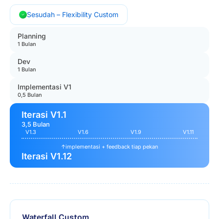
Sesudah – Flexibility Custom
Planning
1 Bulan
Dev
1 Bulan
Implementasi V1
0,5 Bulan
Iterasi V1.1
3,5 Bulan
V1.3
V1.6
V1.9
V1.11
↑
implementasi + feedback tiap pekan
Iterasi V1.12
Waterfall Custom