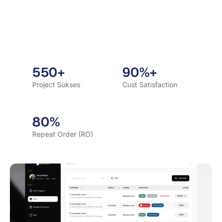
550+
90%+
Project Sukses
Cust Satisfaction
80%
Repeat Order (RO)