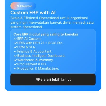
+ AI-Integrated
Custom ERP with AI
Skala & Efisiensi Operasional untuk organisasi
yang ingin menyatukan banyak divisi menjadi satu
sistem operasional.
Core ERP modul yang saling terkoneksi
ERP AI Custom.
HRIS with PPH 21 + BPJS Etc.
CRM & SFA.
Finance & Accountant.
Business intelligent Dashboard.
Warehouse & inventory.
Procurement & PO.
Production & Manufacture.
Pelajari lebih lanjut