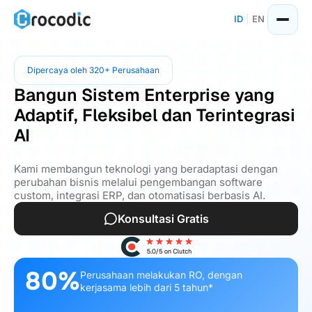
ID
|
EN
Dipercaya oleh 320+ Perusahaan
Bangun Sistem Enterprise yang
Adaptif, Fleksibel dan Terintegrasi
AI
Kami membangun teknologi yang beradaptasi dengan
perubahan bisnis melalui pengembangan software
custom, integrasi ERP, dan otomatisasi berbasis AI.
Konsultasi Gratis
80%
Perusahaan melakukan RO, dengan
kerjasama lebih dari 5 tahun*