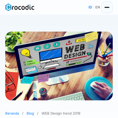
Skip
ID
|
EN
to
content
Beranda
/
Blog
/
WEB Design trend 2019