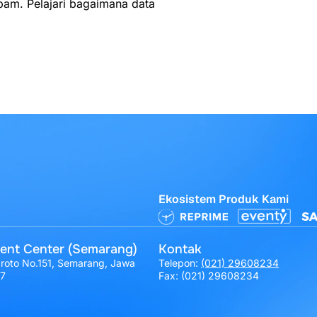
spam.
Pelajari bagaimana data
Ekosistem Produk Kami
ent Center (Semarang)
Kontak
broto No.151, Semarang, Jawa
Telepon:
(021) 29608234
17
Fax: (021) 29608234