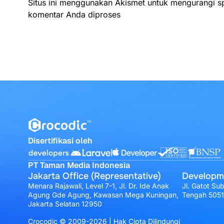
Situs ini menggunakan Akismet untuk mengurangi 
komentar Anda diproses
Disertifikasi oleh
PT Taman Media Indonesia
Jakarta Office (Representative)
Developm
Menara Rajawali, Level 7-1, Jl. Dr. Ide Anak
Jl. Gatot Su
Agung Gde Agung, Kawasan Mega Kuningan,
Tengah 505
Jakarta Selatan 12950
Crocodic © 2009-2026 | Hak Cipta Dilindungi