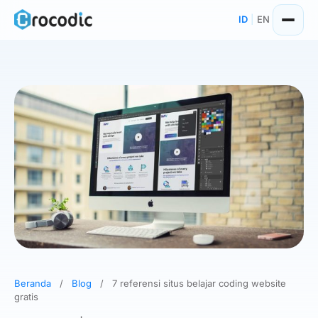
Skip
ID
|
EN
to
content
Beranda
/
Blog
/
7 referensi situs belajar coding website
gratis