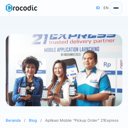
Skip
ID
|
EN
to
content
Beranda
/
Blog
/
Aplikasi Mobile “Pickup Order” 21Express