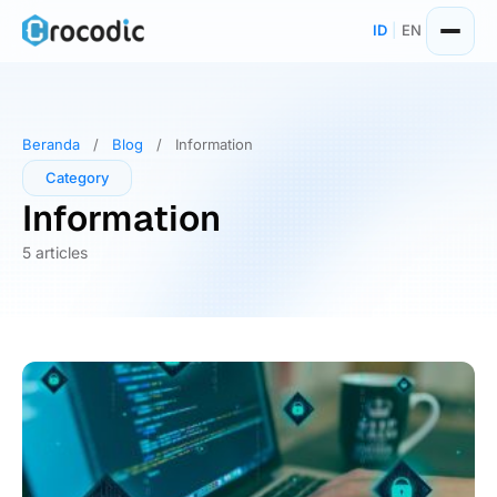
Skip
ID
|
EN
to
content
Beranda
/
Blog
/
Information
Category
Information
5 articles