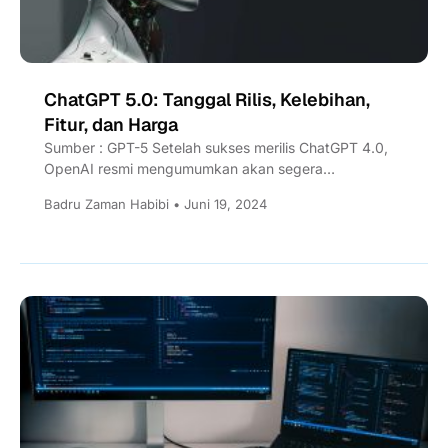
ChatGPT 5.0: Tanggal Rilis, Kelebihan,
Fitur, dan Harga
Sumber : GPT-5 Setelah sukses merilis ChatGPT 4.0,
OpenAI resmi mengumumkan akan segera
meluncurkan versi terbaru dari chatbot...
Badru Zaman Habibi • Juni 19, 2024