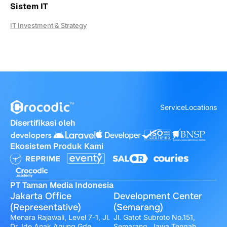
Sistem IT
IT Investment & Strategy
Service
Locations
Disertifikasi oleh
Ekosistem Produk Kami
PT Taman Media Indonesia
Jakarta Office
Development Center
(Representative)
(Semarang)
Menara Rajawali, Level 7-1, Jl.
Jl. Gatot Subroto No.151,
Dr. Ide Anak Agung Gde
Semarang, Jawa Tengah