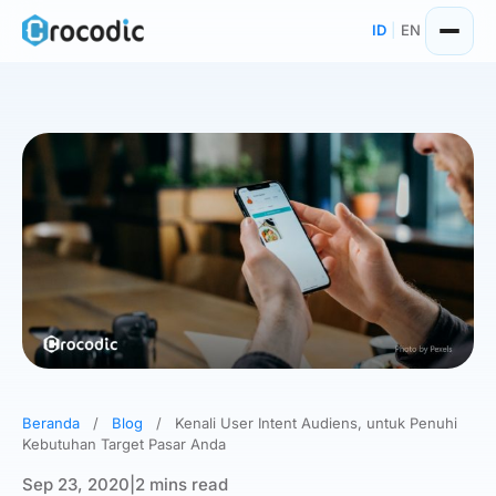
Skip
ID
|
EN
to
content
Beranda
/
Blog
/
Kenali User Intent Audiens, untuk Penuhi
Kebutuhan Target Pasar Anda
Sep 23, 2020
|
2 mins read