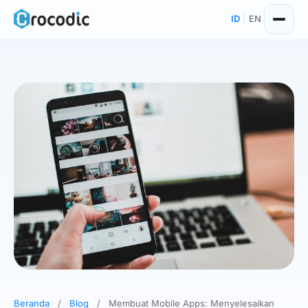
Skip
ID
|
EN
to
content
Beranda
/
Blog
/
Membuat Mobile Apps: Menyelesaikan