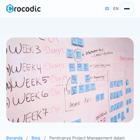
Skip
ID
|
EN
to
content
Beranda
/
Blog
/
Pentingnya Project Management dalam