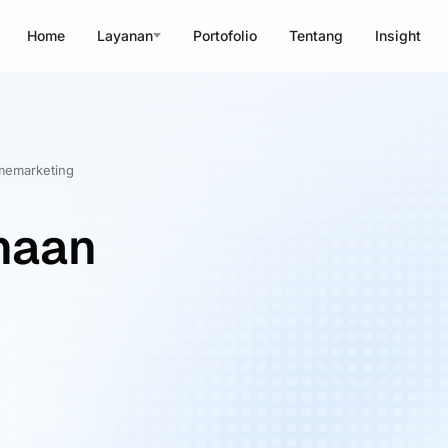
Home
Layanan
Portofolio
Tentang
Insight
imemarketing
haan