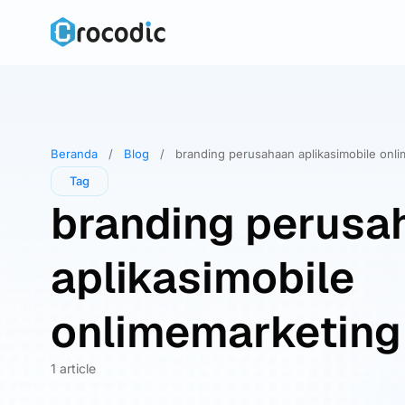
Skip
to
content
Beranda
/
Blog
/
branding perusahaan aplikasimobile onl
Tag
branding perusa
aplikasimobile
onlimemarketing
1 article