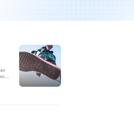
ran
i....