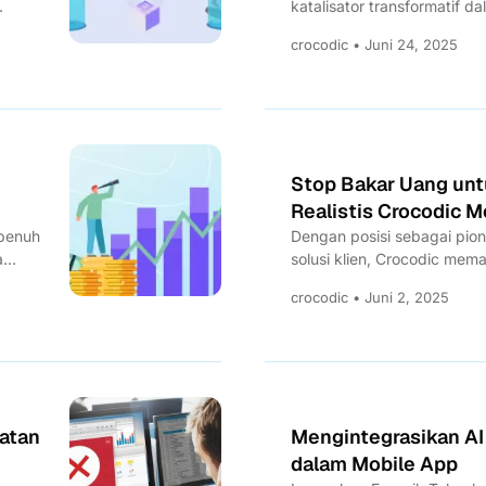
katalisator transformatif d
crocodic • Juni 24, 2025
Stop Bakar Uang unt
Realistis Crocodic M
 penuh
Dengan posisi sebagai pioni
a
solusi klien, Crocodic me
untuk efisiensi,...
crocodic • Juni 2, 2025
uatan
Mengintegrasikan AI
dalam Mobile App