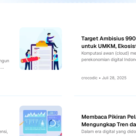
Target Ambisius 990 
untuk UMKM, Ekosis
Komputasi awan (cloud) me
perekonomian digital Indo
angun
proyeksi pertumbuhan ekono
a
crocodic • Juli 28, 2025
Membaca Pikiran Pe
Mengungkap Tren da
ensi,
Dalam era digital yang dido