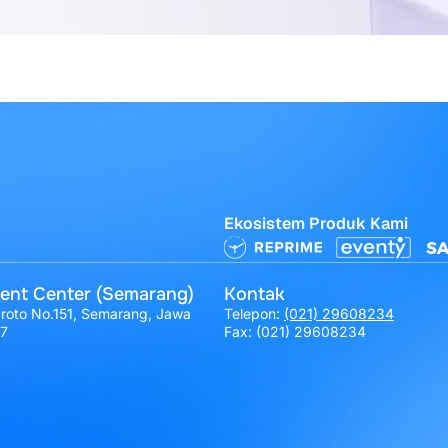
Ekosistem Produk Kami
ent Center (Semarang)
Kontak
broto No.151, Semarang, Jawa
Telepon:
(021) 29608234
17
Fax: (021) 29608234