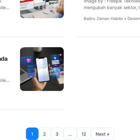
k
Image by : Freepik Teknolo
ile
mengubah banyak sektor,
mobile apps. Kedua tekonolo
Badru Zaman Habibi • Desem
ada
ile
1
2
3
…
12
Next »