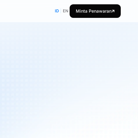
ID
|
EN
Minta Penawaran