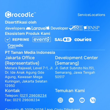
Service
Locations
Disertifikasi oleh
Ekosistem Produk Kami
PT Taman Media Indonesia
Jakarta Office
Development Center
(Representative)
(Semarang)
Menara Rajawali, Level 7-1, Jl.
Jl. Gatot Subroto No.151,
Dr. Ide Anak Agung Gde
Semarang, Jawa Tengah
Agung, Kawasan Mega
50517
Kuningan, Jakarta Selatan
12950
Kontak
Temukan Kami
Telepon:
(021) 29608234
Fax: (021) 29608234
Crocodic © 2009-2026 | Hak Cipta Dilindungi