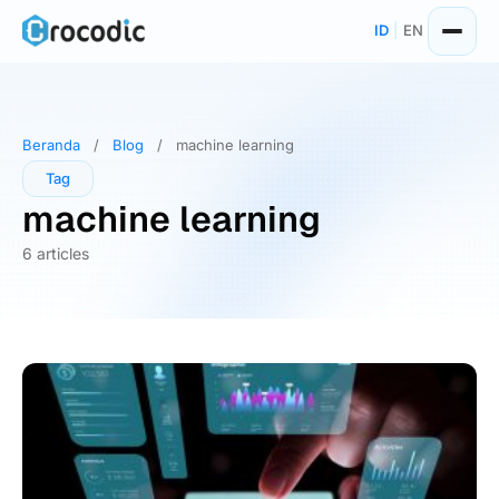
Skip
ID
|
EN
to
content
Beranda
/
Blog
/
machine learning
Tag
machine learning
6 articles