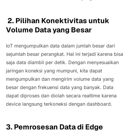
2. Pilihan Konektivitas untuk
Volume Data yang Besar
IoT mengumpulkan data dalam jumlah besar dari
sejumlah besar perangkat. Hal ini terjadi karena bisa
saja data diambil per detik. Dengan menyesuaikan
jaringan koneksi yang mumpuni, kita dapat
mengumpulkan dan mengirim volume data yang
besar dengan frekuensi data yang banyak. Data
dapat diproses dan diolah secara realtime karena
device langsung terkoneksi dengan dashboard.
3. Pemrosesan Data di Edge