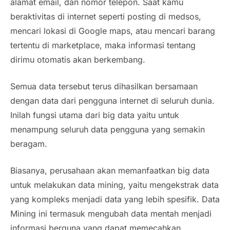
alamat email, dan nomor telepon. Saat kamu
beraktivitas di internet seperti posting di medsos,
mencari lokasi di Google maps, atau mencari barang
tertentu di marketplace, maka informasi tentang
dirimu otomatis akan berkembang.
Semua data tersebut terus dihasilkan bersamaan
dengan data dari pengguna internet di seluruh dunia.
Inilah fungsi utama dari big data yaitu untuk
menampung seluruh data pengguna yang semakin
beragam.
Biasanya, perusahaan akan memanfaatkan big data
untuk melakukan data mining, yaitu mengekstrak data
yang kompleks menjadi data yang lebih spesifik. Data
Mining ini termasuk mengubah data mentah menjadi
informasi berguna yang dapat memecahkan