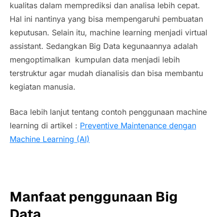
kualitas dalam memprediksi dan analisa lebih cepat.
Hal ini nantinya yang bisa mempengaruhi pembuatan
keputusan. Selain itu, machine learning menjadi virtual
assistant. Sedangkan Big Data kegunaannya adalah
mengoptimalkan kumpulan data menjadi lebih
terstruktur agar mudah dianalisis dan bisa membantu
kegiatan manusia.
Baca lebih lanjut tentang contoh penggunaan machine
learning di artikel :
Preventive Maintenance dengan
Machine Learning (AI)
Manfaat penggunaan Big
Data