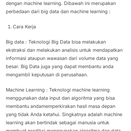
dengan machine learning. Dibawah ini merupakan
perbedaan dari big data dan machine learning :
Cara Kerja
Big data : Teknologi Big Data bisa melakukan
ekstraksi dan melakukan analisis untuk mendapatkan
informasi ataupun wawasan dari volume data yang
besar. Big Data juga yang dapat membantu anda
mengambil keputusan di perusahaan.
Machine Learning : Teknologi machine learning
menggunakan data input dan algoritma yang bisa
membantu andamemperkirakan hasil masa depan
yang tidak Anda ketahui. Singkatnya adalah machine
learning akan bertindak sebagai manusia untuk
membuat prediksi menggunakan algoritma dan data