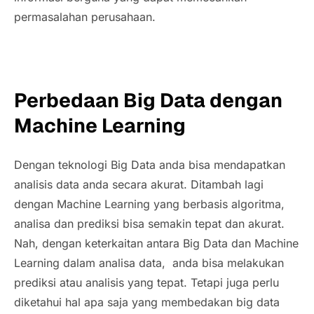
permasalahan perusahaan.
Perbedaan Big Data dengan
Machine Learning
Dengan teknologi Big Data anda bisa mendapatkan
analisis data anda secara akurat. Ditambah lagi
dengan Machine Learning yang berbasis algoritma,
analisa dan prediksi bisa semakin tepat dan akurat.
Nah, dengan keterkaitan antara Big Data dan Machine
Learning dalam analisa data, anda bisa melakukan
prediksi atau analisis yang tepat. Tetapi juga perlu
diketahui hal apa saja yang membedakan big data