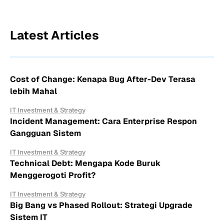
Latest Articles
Cost of Change: Kenapa Bug After-Dev Terasa
lebih Mahal
IT Investment & Strategy
Incident Management: Cara Enterprise Respon
Gangguan Sistem
IT Investment & Strategy
Technical Debt: Mengapa Kode Buruk
Menggerogoti Profit?
IT Investment & Strategy
Big Bang vs Phased Rollout: Strategi Upgrade
Sistem IT