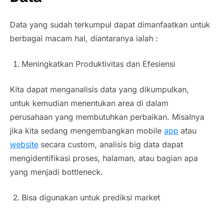
Data yang sudah terkumpul dapat dimanfaatkan untuk
berbagai macam hal, diantaranya ialah :
Meningkatkan Produktivitas dan Efesiensi
Kita dapat menganalisis data yang dikumpulkan,
untuk kemudian menentukan area di dalam
perusahaan yang membutuhkan perbaikan. Misalnya
jika kita sedang mengembangkan mobile
app
atau
website
secara custom, analisis big data dapat
mengidentifikasi proses, halaman, atau bagian apa
yang menjadi
bottleneck
.
Bisa digunakan untuk prediksi market