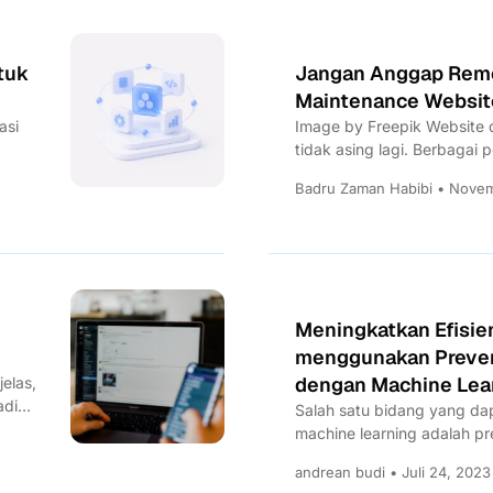
tuk
Jangan Anggap Remeh
Maintenance Website
asi
Image by Freepik Website d
tidak asing lagi. Berbagai
..
website...
Badru Zaman Habibi • Novem
Meningkatkan Efisien
menggunakan Preven
dengan Machine Lear
elas,
adi
Salah satu bidang yang da
machine learning adalah p
aplikasi ML untuk...
andrean budi • Juli 24, 2023