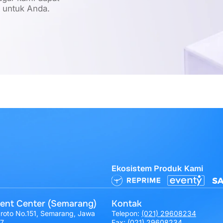
t untuk Anda.
Ekosistem Produk Kami
ent Center (Semarang)
Kontak
broto No.151, Semarang, Jawa
Telepon:
(021) 29608234
17
Fax: (021) 29608234