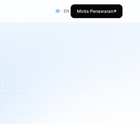
ID
|
EN
Minta Penawaran