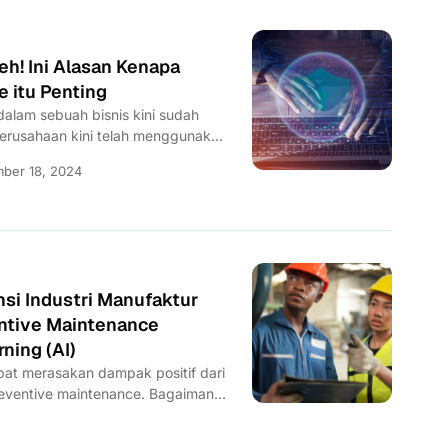
! Ini Alasan Kenapa
 itu Penting
alam sebuah bisnis kini sudah
 perusahaan kini telah menggunakan
ber 18, 2024
si Industri Manufaktur
tive Maintenance
ning (AI)
pat merasakan dampak positif dari
reventive maintenance. Bagaimana