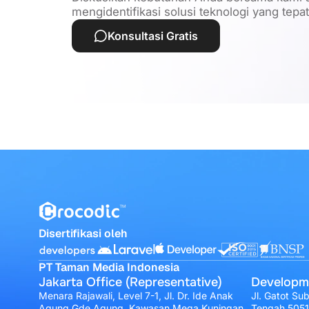
mengidentifikasi solusi teknologi yang tepa
Konsultasi Gratis
Disertifikasi oleh
PT Taman Media Indonesia
Jakarta Office (Representative)
Developm
Menara Rajawali, Level 7-1, Jl. Dr. Ide Anak
Jl. Gatot Su
Agung Gde Agung, Kawasan Mega Kuningan,
Tengah 505