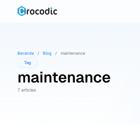
Skip
to
content
Beranda
/
Blog
/
maintenance
Tag
maintenance
7 articles