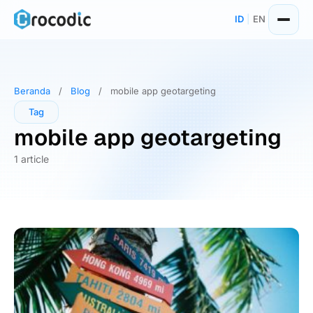
Skip
ID
|
EN
to
content
Beranda
/
Blog
/
mobile app geotargeting
Tag
mobile app geotargeting
1 article