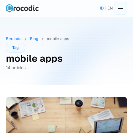
Skip
ID
|
EN
to
content
Beranda
/
Blog
/
mobile apps
Tag
mobile apps
14 articles