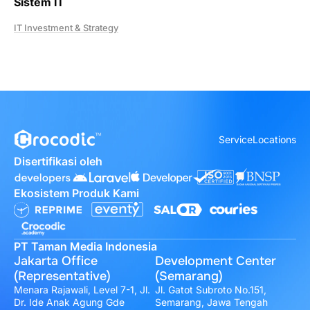
Sistem IT
IT Investment & Strategy
Service
Locations
Disertifikasi oleh
Ekosistem Produk Kami
PT Taman Media Indonesia
Jakarta Office
Development Center
(Representative)
(Semarang)
Menara Rajawali, Level 7-1, Jl.
Jl. Gatot Subroto No.151,
Dr. Ide Anak Agung Gde
Semarang, Jawa Tengah