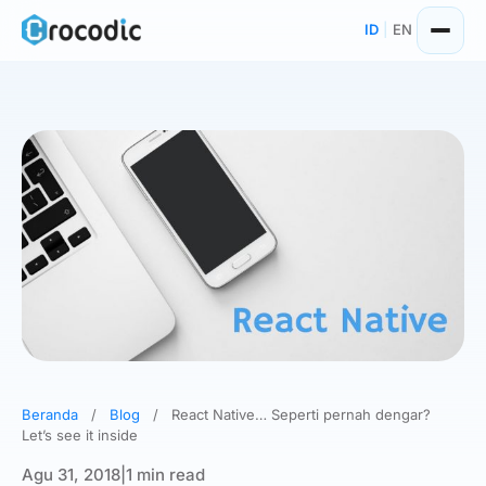
Skip
ID
|
EN
to
content
Beranda
/
Blog
/
React Native… Seperti pernah dengar?
Let’s see it inside
Agu 31, 2018
|
1 min read