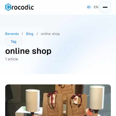
Skip
ID
|
EN
to
content
Beranda
/
Blog
/
online shop
Tag
online shop
1 article