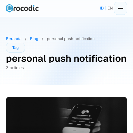
Skip
ID
|
EN
to
content
Beranda
/
Blog
/
personal push notification
Tag
personal push notification
3 articles