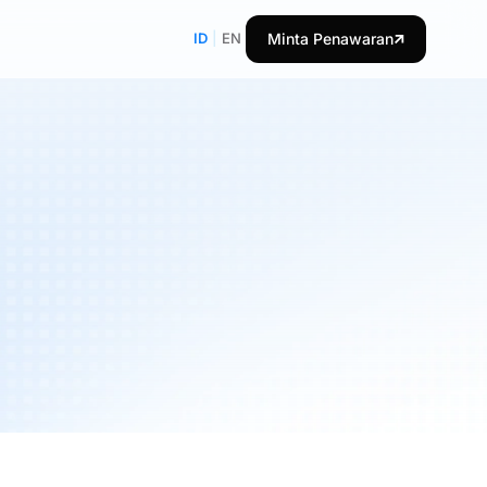
ID
|
EN
Minta Penawaran