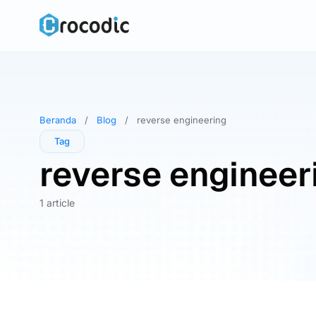
Skip
to
content
Beranda
/
Blog
/
reverse engineering
Tag
reverse engineer
1 article