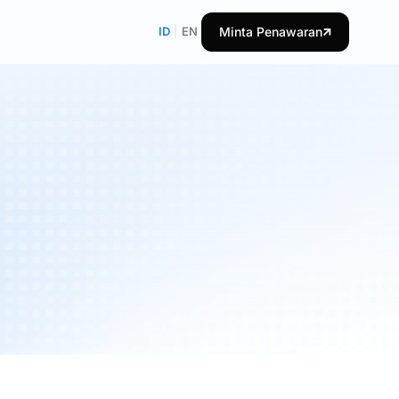
ID
|
EN
Minta Penawaran