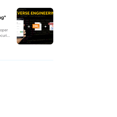
ng”
loper
curity