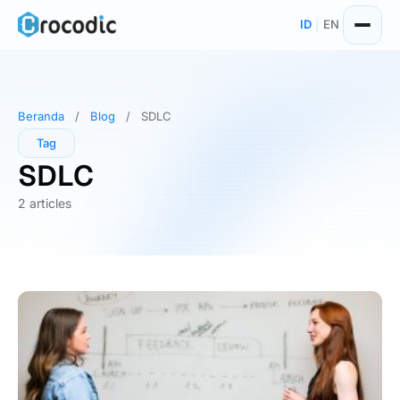
Skip
ID
|
EN
to
content
Beranda
/
Blog
/
SDLC
Tag
SDLC
2 articles