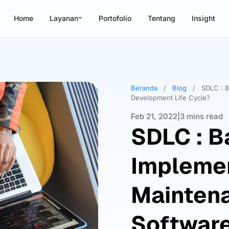
Home
Layanan
Portofolio
Tentang
Insight
Beranda
/
Blog
/
SDLC : 
Development Life Cycle?
Feb 21, 2022
|
3 mins read
SDLC : 
Implemen
Mainten
Softwar