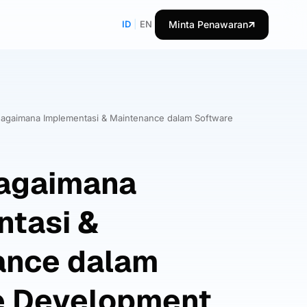
ID
|
EN
Minta Penawaran
Bagaimana Implementasi & Maintenance dalam Software
Bagaimana
tasi &
ance dalam
e Development