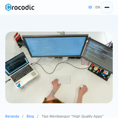
Skip
ID
|
EN
to
content
Beranda
/
Blog
/
Tips Membangun “High Quality Apps”