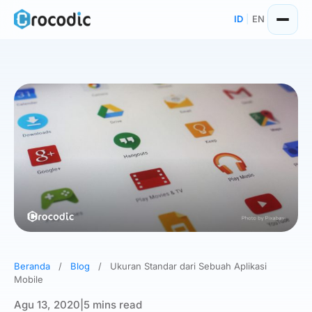
Skip
ID
|
EN
to
content
Beranda
/
Blog
/
Ukuran Standar dari Sebuah Aplikasi
Mobile
Agu 13, 2020
|
5 mins read