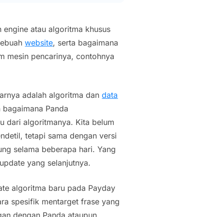
engine atau algoritma khusus
 sebuah
website
, serta bagaimana
m mesin pencarinya, contohnya
narnya adalah algoritma dan
data
an bagaimana Panda
ru dari algoritmanya. Kita belum
ndetil, tetapi sama dengan versi
ung selama beberapa hari. Yang
 update yang selanjutnya.
date algoritma baru pada Payday
ara spesifik mentarget frase yang
ungan dengan Panda ataupun