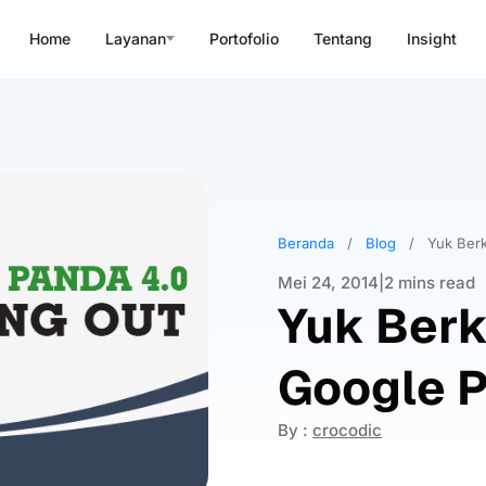
Home
Layanan
Portofolio
Tentang
Insight
Beranda
/
Blog
/
Yuk Ber
Mei 24, 2014
|
2 mins read
Yuk Ber
Google P
By :
crocodic