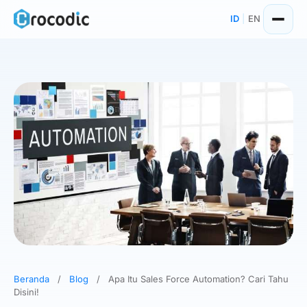
Skip
ID
|
EN
to
content
Beranda
/
Blog
/
Apa Itu Sales Force Automation? Cari Tahu
Disini!