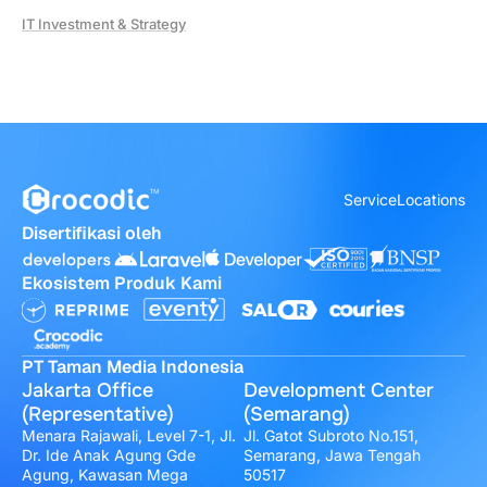
IT Investment & Strategy
Service
Locations
Disertifikasi oleh
Ekosistem Produk Kami
PT Taman Media Indonesia
Jakarta Office
Development Center
(Representative)
(Semarang)
Menara Rajawali, Level 7-1, Jl.
Jl. Gatot Subroto No.151,
Dr. Ide Anak Agung Gde
Semarang, Jawa Tengah
Agung, Kawasan Mega
50517