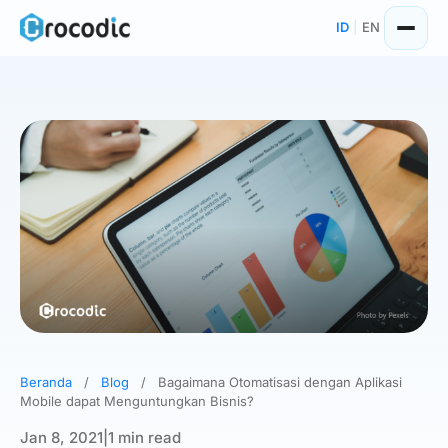
Skip
ID
|
EN
to
content
Beranda
/
Blog
/
Bagaimana Otomatisasi dengan Aplikasi
Mobile dapat Menguntungkan Bisnis?
Jan 8, 2021
|
1 min read