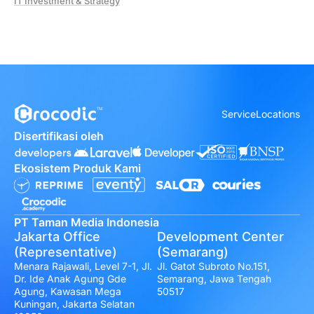
IT Investment & Strategy
Service
Locations
Disertifikasi oleh
Ekosistem Produk Kami
PT Taman Media Indonesia
Jakarta Office
Development Center
(Representative)
(Semarang)
Menara Rajawali, Level 7-1, Jl.
Jl. Gatot Subroto No.151,
Dr. Ide Anak Agung Gde
Semarang, Jawa Tengah
Agung, Kawasan Mega
50517
Kuningan, Jakarta Selatan