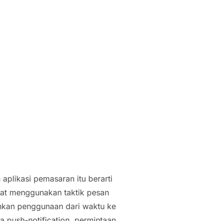
plikasi pemasaran itu berarti
at menggunakan taktik pesan
kan penggunaan dari waktu ke
pa
push-notification
, permintaan