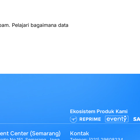
spam.
Pelajari bagaimana data
Ekosistem Produk Kami
ent Center (Semarang)
Kontak
broto No.151, Semarang, Jawa
Telepon:
(021) 29608234