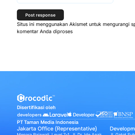
Situs ini menggunakan Akismet untuk mengurangi 
komentar Anda diproses
Disertifikasi oleh
PT Taman Media Indonesia
Jakarta Office (Representative)
Developm
Menara Rajawali, Level 7-1, Jl. Dr. Ide Anak
Jl. Gatot Su