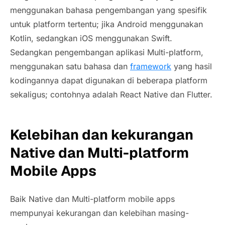
menggunakan bahasa pengembangan yang spesifik
untuk platform tertentu; jika Android menggunakan
Kotlin, sedangkan iOS menggunakan Swift.
Sedangkan pengembangan aplikasi Multi-platform,
menggunakan satu bahasa dan
framework
yang hasil
kodingannya dapat digunakan di beberapa platform
sekaligus; contohnya adalah React Native dan Flutter.
Kelebihan dan kekurangan
Native dan Multi-platform
Mobile Apps
Baik Native dan Multi-platform mobile apps
mempunyai kekurangan dan kelebihan masing-