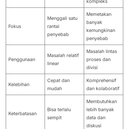
kompleks
Memetakan
Menggali satu
banyak
Fokus
rantai
kemungkinan
penyebab
penyebab
Masalah lintas
Masalah relatif
Penggunaan
proses dan
linear
divisi
Cepat dan
Komprehensif
Kelebihan
mudah
dan kolaboratif
Membutuhkan
Bisa terlalu
lebih banyak
Keterbatasan
sempit
data dan
diskusi