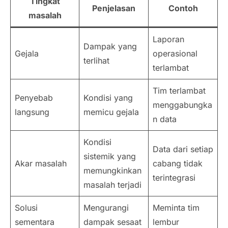
Tingkat
Penjelasan
Contoh
masalah
Laporan
Dampak yang
Gejala
operasional
terlihat
terlambat
Tim terlambat
Penyebab
Kondisi yang
menggabungka
langsung
memicu gejala
n data
Kondisi
Data dari setiap
sistemik yang
Akar masalah
cabang tidak
memungkinkan
terintegrasi
masalah terjadi
Solusi
Mengurangi
Meminta tim
sementara
dampak sesaat
lembur