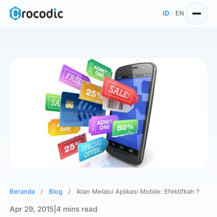
Skip
ID
|
EN
to
content
Beranda
/
Blog
/
Iklan Melalui Aplikasi Mobile: Efektifkah ?
Apr 29, 2015
|
4 mins read